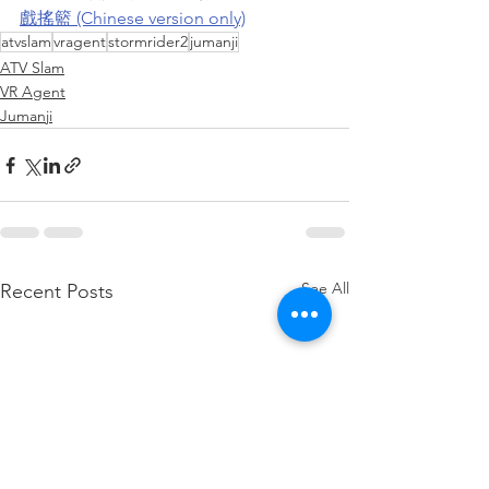
戲搖籃 (Chinese version only)
atvslam
vragent
stormrider2
jumanji
ATV Slam
VR Agent
Jumanji
See All
Recent Posts