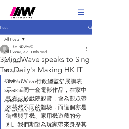
Post
All Posts
3MINDWAVE
All Posts
Oct 6, 2021
1 min read
3MindWave speaks to Sing
ATV Slam
Tao Daily's Making HK IT
VR Agent
3MindWave行政總監舒展鵬表
Jumanji
示：「同一套電影作品，在家中
StormRider2
觀看或於戲院觀賞，會為觀眾帶
Apex Rebels
來截然不同的體驗，而這個亦是
Alpha Ops VR Strike
街機與手機、家用機遊戲的分
別。我們期望為玩家帶來身歷其