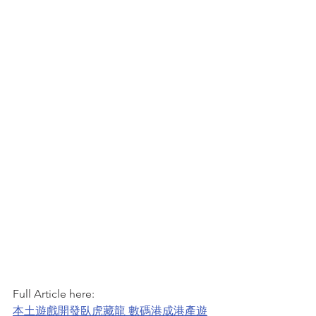
Full Article here:
本土遊戲開發臥虎藏龍 數碼港成港產遊